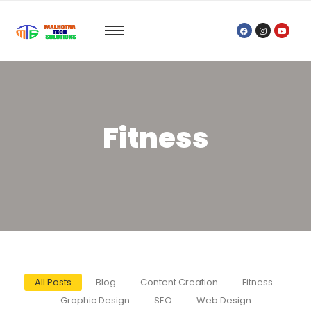
Fitness
All Posts
Blog
Content Creation
Fitness
Graphic Design
SEO
Web Design