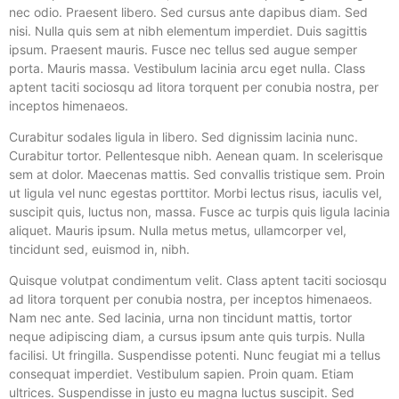
nec odio. Praesent libero. Sed cursus ante dapibus diam. Sed
nisi. Nulla quis sem at nibh elementum imperdiet. Duis sagittis
ipsum. Praesent mauris. Fusce nec tellus sed augue semper
porta. Mauris massa. Vestibulum lacinia arcu eget nulla. Class
aptent taciti sociosqu ad litora torquent per conubia nostra, per
inceptos himenaeos.
Curabitur sodales ligula in libero. Sed dignissim lacinia nunc.
Curabitur tortor. Pellentesque nibh. Aenean quam. In scelerisque
sem at dolor. Maecenas mattis. Sed convallis tristique sem. Proin
ut ligula vel nunc egestas porttitor. Morbi lectus risus, iaculis vel,
suscipit quis, luctus non, massa. Fusce ac turpis quis ligula lacinia
aliquet. Mauris ipsum. Nulla metus metus, ullamcorper vel,
tincidunt sed, euismod in, nibh.
Quisque volutpat condimentum velit. Class aptent taciti sociosqu
ad litora torquent per conubia nostra, per inceptos himenaeos.
Nam nec ante. Sed lacinia, urna non tincidunt mattis, tortor
neque adipiscing diam, a cursus ipsum ante quis turpis. Nulla
facilisi. Ut fringilla. Suspendisse potenti. Nunc feugiat mi a tellus
consequat imperdiet. Vestibulum sapien. Proin quam. Etiam
ultrices. Suspendisse in justo eu magna luctus suscipit. Sed