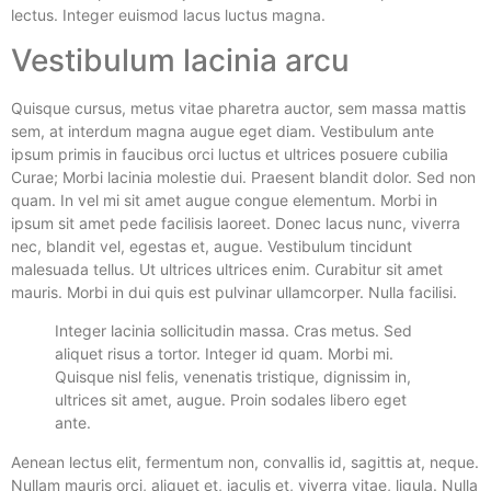
lectus. Integer euismod lacus luctus magna.
Vestibulum lacinia arcu
Quisque cursus, metus vitae pharetra auctor, sem massa mattis
sem, at interdum magna augue eget diam. Vestibulum ante
ipsum primis in faucibus orci luctus et ultrices posuere cubilia
Curae; Morbi lacinia molestie dui. Praesent blandit dolor. Sed non
quam. In vel mi sit amet augue congue elementum. Morbi in
ipsum sit amet pede facilisis laoreet. Donec lacus nunc, viverra
nec, blandit vel, egestas et, augue. Vestibulum tincidunt
malesuada tellus. Ut ultrices ultrices enim. Curabitur sit amet
mauris. Morbi in dui quis est pulvinar ullamcorper. Nulla facilisi.
Integer lacinia sollicitudin massa. Cras metus. Sed
aliquet risus a tortor. Integer id quam. Morbi mi.
Quisque nisl felis, venenatis tristique, dignissim in,
ultrices sit amet, augue. Proin sodales libero eget
ante.
Aenean lectus elit, fermentum non, convallis id, sagittis at, neque.
Nullam mauris orci, aliquet et, iaculis et, viverra vitae, ligula. Nulla